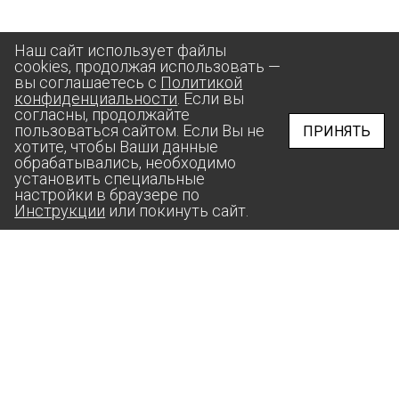
Наш сайт использует файлы
cookies, продолжая использовать —
вы соглашаетесь с
Политикой
конфиденциальности
. Если вы
согласны, продолжайте
пользоваться сайтом. Если Вы не
ПРИНЯТЬ
хотите, чтобы Ваши данные
обрабатывались, необходимо
установить специальные
настройки в браузере по
Инструкции
или покинуть сайт.
aas@suprunov.company