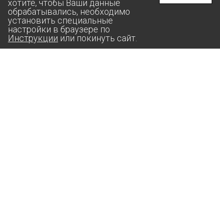
хотите, чтобы Ваши данные
обрабатывались, необходимо
установить специальные
настройки в браузере по
Инструкции
или покинуть сайт.
aas@suprunov.company
364020, РФ, ЧЕЧЕНСКАЯ РЕСПУБЛИКА,
Г. ГРОЗНЫЙ, УЛИЦА СТАРОПРОМЫСЛОВСКОЕ ШОССЕ,
ДОМ 24, КОРП. 3, ПОМЕЩ. 3А, КОМ. 8
ИП СУПРУНОВ АНДРЕЙ МИХАЙЛОВИЧ
ИНН: 2607­01719­598
ОГРН: 3042­60734­200086
Политика конфиденциальности