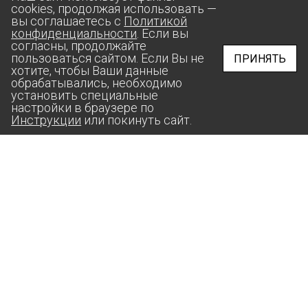
cookies, продолжая использовать —
вы соглашаетесь с
Политикой
конфиденциальности
. Если вы
согласны, продолжайте
пользоваться сайтом. Если Вы не
ПРИНЯТЬ
хотите, чтобы Ваши данные
обрабатывались, необходимо
установить специальные
настройки в браузере по
Инструкции
или покинуть сайт.
aas@suprunov.company
364020, РФ, ЧЕЧЕНСКАЯ РЕСПУБЛИКА,
Г. ГРОЗНЫЙ, УЛИЦА СТАРОПРОМЫСЛОВСКОЕ ШОССЕ,
ДОМ 24, КОРП. 3, ПОМЕЩ. 3А, КОМ. 8