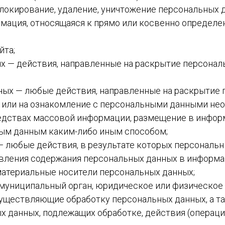
СЛИВЫ
блокирование, удаление, уничтожение персональных 
рмация, относящаяся к прямо или косвенно опреде
ПИЙКИ
йта;
ых — действия, направленные на раскрытие персона
ШКИ
РА
нных — любые действия, направленные на раскрыти
 или на ознакомление с персональными данными неог
ТИВНЫЕ
едствах массовой информации, размещение в инфо
ЮМЫ ЗИМА
ным данным каким-либо иным способом;
ТИВНЫЕ
 — любые действия, в результате которых персонал
ЮМЫ
вления содержания персональных данных в информа
-ВЕСНА
 материальные носители персональных данных;
, муниципальный орган, юридическое или физическое
ТОВКА
осуществляющие обработку персональных данных, а 
-ОСЕНЬ
х данных, подлежащих обработке, действия (операц