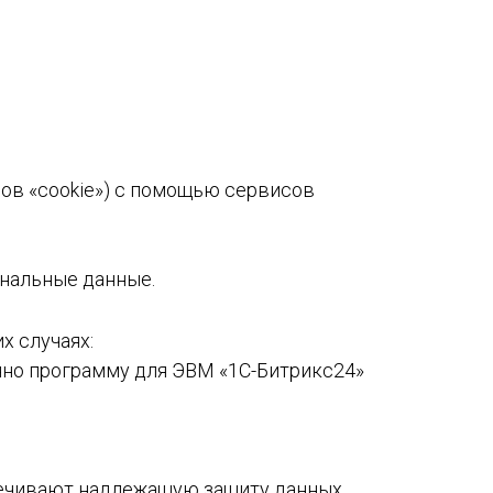
йлов «cookie») с помощью сервисов
нальные данные.
х случаях:
енно программу для ЭВМ «1С-Битрикс24»
)
спечивают надлежащую защиту данных