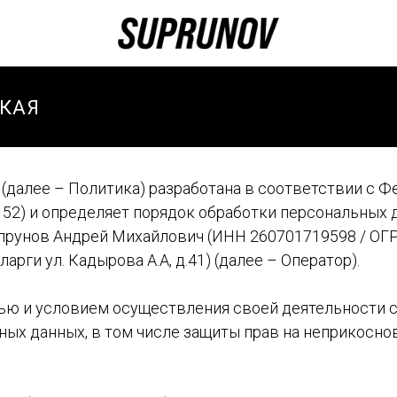
КАЯ
И
далее – Политика) разработана в соответствии с Ф
И ЗИМА
152) и определяет порядок обработки персональных
рунов Андрей Михайлович (ИНН 260701719598 / ОГРН
И
арги ул. Кадырова А.А, д.41) (далее – Оператор).
ТИВНЫЕ
лью и условием осуществления своей деятельности 
И
ных данных, в том числе защиты прав на неприкосно
ТИВНЫЙ
-ВЕСНА