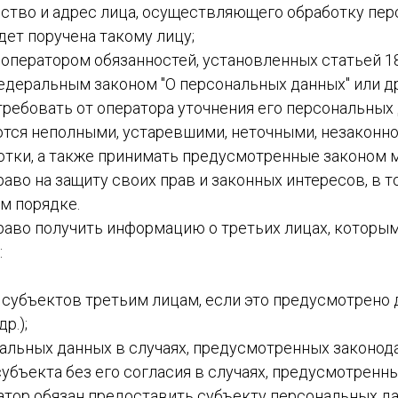
чество и адрес лица, осуществляющего обработку пе
дет поручена такому лицу;
 оператором обязанностей, установленных статьей 1
Федеральным законом "О персональных данных" или 
требовать от оператора уточнения его персональных
ются неполными, устаревшими, неточными, незаконн
тки, а также принимать предусмотренные законом м
раво на защиту своих прав и законных интересов, в т
м порядке.
право получить информацию о третьих лицах, которы
:
е субъектов третьим лицам, если это предусмотрен
р.);
нальных данных в случаях, предусмотренных законод
субъекта без его согласия в случаях, предусмотренн
ратор обязан предоставить субъекту персональных д