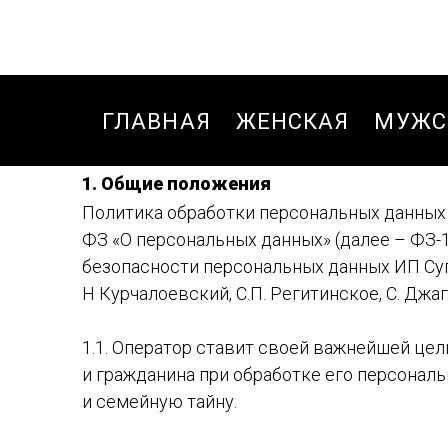
ГЛАВНАЯ
ЖЕНСКАЯ
МУЖС
1. Общие положения
БЛУЗКИ,РУБАШКИ
БРЮК
Политика обработки персональных данных (
БРЮКИ
БРЮК
ФЗ «О персональных данных» (далее – ФЗ-
безопасности персональных данных ИП Суп
БРЮКИ ДЛЯ
БРЮК
Н Курчалоевский, C.П. Регитинское, С. Джагл
ДЕВОЧЕК ЗИМА
СПОР
ЗИМА
БРЮКИ
1.1. Оператор ставит своей важнейшей це
СПОРТИВНЫЕ
БРЮК
и гражданина при обработке его персональ
ОСЕНЬ-ВЕСНА
СПОР
и семейную тайну.
ОСЕНЬ
ВЕТРОВКИ