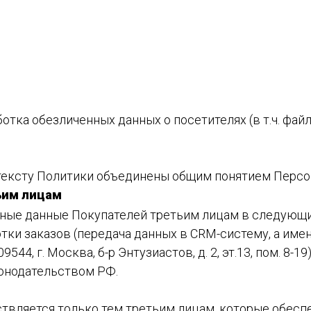
аботка обезличенных данных о посетителях (в т.ч. фа
 тексту Политики объединены общим понятием Персо
ьим лицам
ьные данные Покупателей третьим лицам в следующи
отки заказов (передача данных в CRM-систему, а им
4, г. Москва, б-р Энтузиастов, д. 2, эт.13, пом. 8-19
аконодательством РФ.
ствляется только тем третьим лицам, которые обе