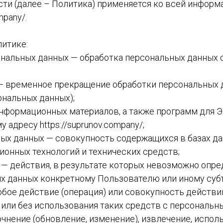
сти (далее – Политика) применяется ко всей информ
ВКИ
ompany/
.
ЛАЗКИ
литике:
СЫ
сональных данных — обработка персональных данны
ТЫ
НЫЕ
 — временное прекращение обработки персональных 
ональных данных);
ТЫ ДУТЫЙ
 информационных материалов, а также программ для 
ИГАНЫ
му адресу
https://suprunov.company/
;
ных данных — совокупность содержащихся в базах д
А
онных технологий и технических средств;
СОВАЯ
х — действия, в результате которых невозможно опр
И ЗИМА
 данных конкретному Пользователю или иному субъ
юбое действие (операция) или совокупность действи
И ОСЕНЬ-
или без использования таких средств с персональны
А
очнение (обновление, изменение), извлечение, испол