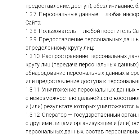
ЛОНГСЛИВЫ
ЛОНГ
предоставление, доступ), обезличивание, 
1.3.7. Персональные данные — любая инфо
ОЛИМПИЙКА
ОЛИМ
Сайта;
ПИДЖАКИ
ПОЛО
1.3.8. Пользователь — любой посетитель Са
НАРЯДНЫЕ
1.3.9. Предоставление персональных данн
РУБА
определенному кругу лиц;
ПЛАТЬЕ
СВИТЕ
1.3.10. Распространение персональных да
ШКОЛЬНОЕ
кругу лиц (передача персональных данных)
СПОР
ПЛАТЬЯ
обнародование персональных данных в ср
КОСТ
или предоставление доступа к персональ
СВИТЕРА
СПОР
1.3.11. Уничтожение персональных данных
СПОРТИВНЫЕ
КОСТ
с невозможностью дальнейшего восстано
КОСТЮМЫ
ОСЕНЬ
и (или) результате которых уничтожаются
ОСЕНЬ-ВЕСНА
1.3.12. Оператор — государственный орган
ТОЛС
с другими лицами организующие и (или) 
ФУТБОЛКИ
ЗИМА
персональных данных, состав персональны