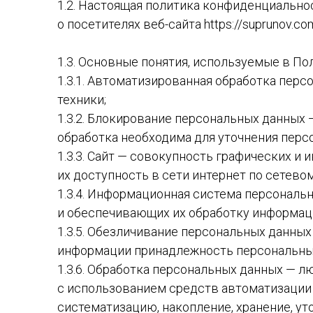
1.2. Настоящая политика конфиденциально
ВЕТРО
ДЖИНСЫ
о посетителях веб-сайта
https://suprunov.c
ВОДО
ЖЕЛЕТЫ ДУТЫЙ
1.3. Основные понятия, используемые в По
ДЖИН
ЖИЛЕТЫ
1.3.1. Автоматизированная обработка пер
ВЯЗАНЫЕ
ЖИЛЕ
техники;
ВЯЗА
1.3.2. Блокирование персональных данных
КАРДИГАНЫ
обработка необходима для уточнения перс
ЖИЛЕ
КОМБИНЕЗОНЫ
1.3.3. Сайт — совокупность графических и
ЗИМА
КАРД
их доступность в сети интернет по сетево
1.3.4. Информационная система персональ
КУРТКА
КУРТК
и обеспечивающих их обработку информаци
ДЖИНСОВАЯ
ДЖИН
1.3.5. Обезличивание персональных данны
КУРТКА ЗИМА
КУРТК
информации принадлежность персональных
1.3.6. Обработка персональных данных — л
КУРТКИ ОСЕНЬ-
КУРТК
с использованием средств автоматизации 
ВЕСНА
ВЕСН
систематизацию, накопление, хранение, ут