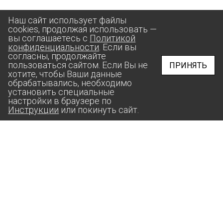
Наш сайт использует файлы
cookies, продолжая использовать —
вы соглашаетесь с
Политикой
конфиденциальности
. Если вы
согласны, продолжайте
пользоваться сайтом. Если Вы не
ПРИНЯТЬ
хотите, чтобы Ваши данные
обрабатывались, необходимо
установить специальные
настройки в браузере по
Инструкции
или покинуть сайт.
aas@suprunov.company