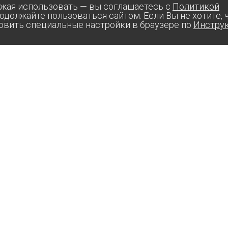
ОЛКИ
лжая использовать — вы соглашаетесь с
Политикой
родолжайте пользоваться сайтом. Если Вы не хотите,
овить специальные настройки в браузере по
Инстру
И
Ы
aas@suprunov.company
364020, РФ, ЧЕЧЕНСКАЯ РЕСПУБЛИКА,
Г. ГРОЗНЫЙ, УЛИЦА СТАРОПРОМЫСЛОВСКОЕ ШОССЕ,
ДОМ 24, КОРП. 3, ПОМЕЩ. 3А, КОМ. 8
ИП СУПРУНОВ АНДРЕЙ МИХАЙЛОВИЧ
ИНН: 2607­01719­598