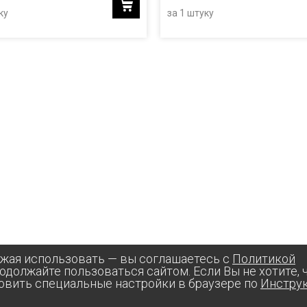
ку
за 1 штуку
лжая использовать — вы соглашаетесь с
Политикой
родолжайте пользоваться сайтом. Если Вы не хотите,
овить специальные настройки в браузере по
Инстру