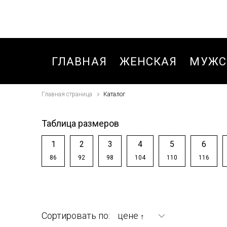
ГЛАВНАЯ
ЖЕНСКАЯ
МУЖС
Главная страница
Каталог
БЛУЗКИ,РУБАШКИ
БРЮК
БРЮКИ
БРЮК
Таблица размеров
БРЮКИ
БРЮК
1
2
3
4
5
6
СПОРТИВНЫЕ
СПОР
86
92
98
104
110
116
ОСЕНЬ-ВЕСНА
ЗИМА
ВЕТРОВКИ
БРЮК
СПОР
ДЖИНСЫ
Сортировать по:
цене
↑
ОСЕНЬ