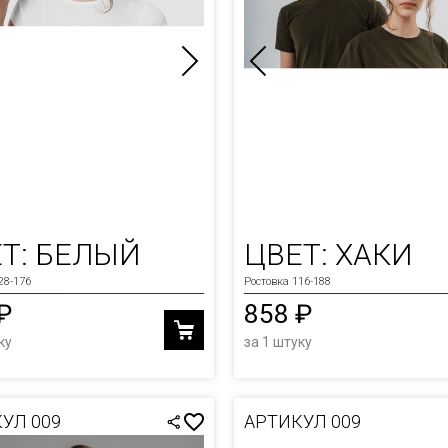
Т: БЕЛЫЙ
ЦВЕТ: ХАКИ
28-176
Ростовка 116-188
₽
858 ₽
ку
за 1 штуку
УЛ 009
АРТИКУЛ 009