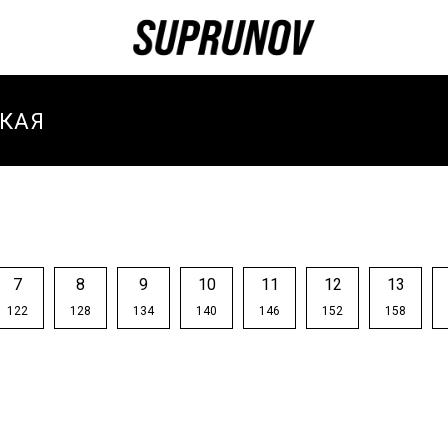
КАЯ
И
И ЗИМА
И
7
8
9
10
11
12
13
ТИВНЫЕ
122
128
134
140
146
152
158
И
ТИВНЫЙ
-ВЕСНА