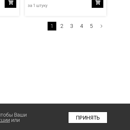
за 1 штуку
1
2
3
4
5
 чтобы Ваши
ПРИНЯТЬ
кции
или