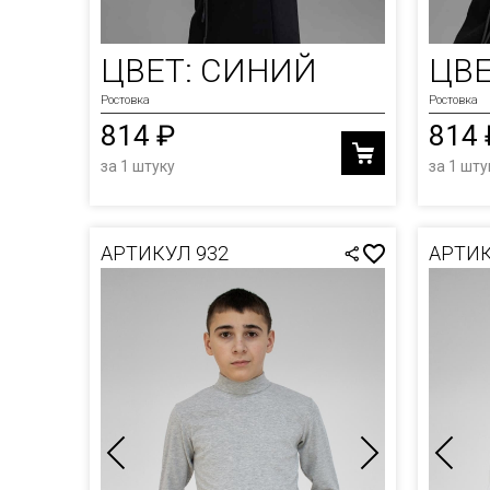
ФУТБ
ЮБКИ
ХУДИ
ЦВЕТ: СИНИЙ
ЦВЕ
ШАПК
Ростовка
Ростовка
814 ₽
814 
ШОРТ
за 1 штуку
за 1 шту
АРТИКУЛ 932
АРТИК