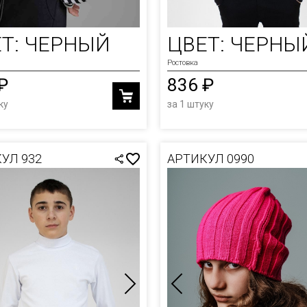
ОЛКИ
Т: ЧЕРНЫЙ
ЦВЕТ: ЧЕРНЫ
И
Ростовка
₽
836 ₽
Ы
ку
за 1 штуку
УЛ 932
АРТИКУЛ 0990