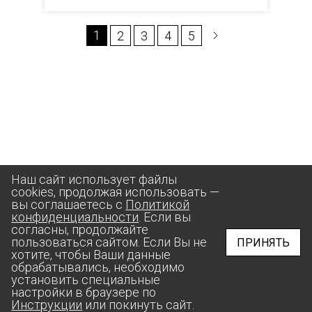
1
2
3
4
5
Наш сайт использует файлы
cookies, продолжая использовать —
вы соглашаетесь с
Политикой
конфиденциальности
. Если вы
согласны, продолжайте
пользоваться сайтом. Если Вы не
ПРИНЯТЬ
хотите, чтобы Ваши данные
обрабатывались, необходимо
установить специальные
настройки в браузере по
Инструкции
или покинуть сайт.