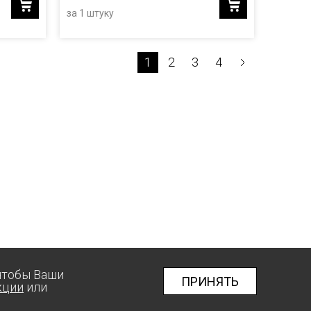
за 1 штуку
1
2
3
4
 чтобы Ваши
ПРИНЯТЬ
кции
или