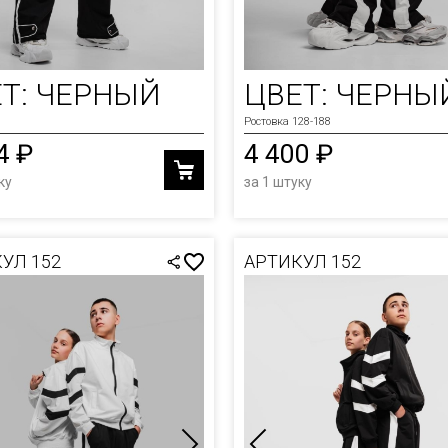
ОЛКИ
И
Т: ЧЕРНЫЙ
ЦВЕТ: ЧЕРНЫ
Ы
Ростовка 128-188
4 ₽
4 400 ₽
ку
за 1 штуку
УЛ 152
АРТИКУЛ 152