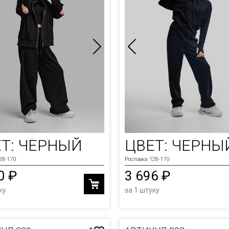
Т: ЧЕРНЫЙ
ЦВЕТ: ЧЕРНЫ
28-170
Ростовка 128-170
0 ₽
3 696 ₽
ку
за 1 штуку