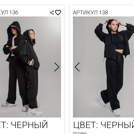
ВКИ
УЛ 136
АРТИКУЛ 138
ЛАЗКИ
СЫ
ТЫ
НЫЕ
ТЫ ДУТЫЙ
ИГАНЫ
А
СОВАЯ
И ЗИМА
И ОСЕНЬ-
Т: ЧЕРНЫЙ
ЦВЕТ: ЧЕРНЫ
А
Ростовка