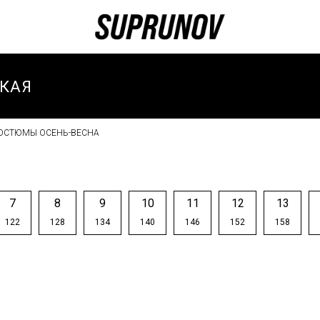
КАЯ
ОСТЮМЫ ОСЕНЬ-ВЕСНА
И
И ЗИМА
И
7
8
9
10
11
12
13
ТИВНЫЕ
122
128
134
140
146
152
158
И
ТИВНЫЙ
-ВЕСНА