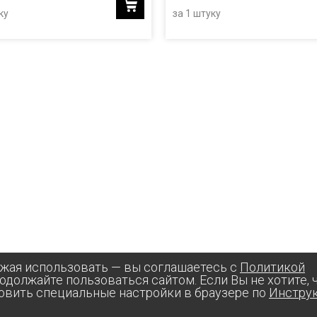
ку
за 1 штуку
лжая использовать — вы соглашаетесь с
Политикой
родолжайте пользоваться сайтом. Если Вы не хотите,
овить специальные настройки в браузере по
Инстру