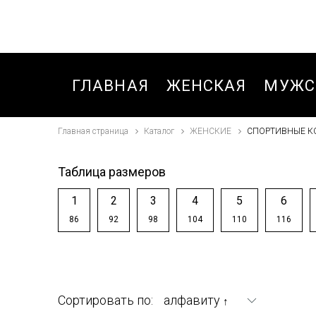
ГЛАВНАЯ
ЖЕНСКАЯ
МУЖС
Главная страница
Каталог
ЖЕНСКИЕ
СПОРТИВНЫЕ К
БЛУЗКИ,РУБАШКИ
БРЮК
БРЮКИ
БРЮК
Таблица размеров
БРЮКИ ДЛЯ
БРЮК
1
2
3
4
5
6
ДЕВОЧЕК ЗИМА
СПОР
86
92
98
104
110
116
ЗИМА
БРЮКИ
СПОРТИВНЫЕ
БРЮК
ОСЕНЬ-ВЕСНА
СПОР
Сортировать по:
алфавиту
↑
ОСЕНЬ
ВЕТРОВКИ