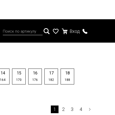
Вход
14
15
16
17
18
164
170
176
182
188
1
2
3
4