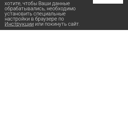
хотите, чтобы Ваши данные
обрабатывались, необходимо
установить специальные
настройки в браузере по
Инструкции
или покинуть сайт.
aas@suprunov.company
364020, РФ, ЧЕЧЕНСКАЯ РЕСПУБЛИКА,
Г. ГРОЗНЫЙ, УЛИЦА СТАРОПРОМЫСЛОВСКОЕ ШОССЕ,
ДОМ 24, КОРП. 3, ПОМЕЩ. 3А, КОМ. 8
ИП СУПРУНОВ АНДРЕЙ МИХАЙЛОВИЧ
ИНН: 2607­01719­598
ОГРН: 3042­60734­200086
Политика конфиденциальности