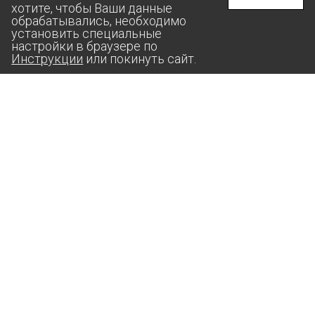
хотите, чтобы Ваши данные
обрабатывались, необходимо
установить специальные
настройки в браузере по
Инструкции
или покинуть сайт.
aas@suprunov.company
364020, РФ, ЧЕЧЕНСКАЯ РЕСПУБЛИКА,
Г. ГРОЗНЫЙ, УЛИЦА СТАРОПРОМЫСЛОВСКОЕ ШОССЕ,
ДОМ 24, КОРП. 3, ПОМЕЩ. 3А, КОМ. 8
ИП СУПРУНОВ АНДРЕЙ МИХАЙЛОВИЧ
ИНН: 2607­01719­598
ОГРН: 3042­60734­200086
Политика конфиденциальности