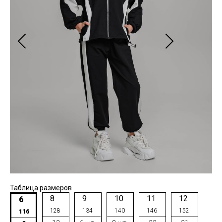
Таблица размеров
8
9
10
11
12
6
128
134
140
146
152
116