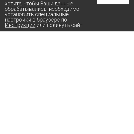
хотите, чтобы Ваши данные
обрабатывались, необходимо
установить специальные
настройки в браузере по
Инструкции
или покинуть сайт.
aas@suprunov.company
364020, РФ, ЧЕЧЕНСКАЯ РЕСПУБЛИКА,
Г. ГРОЗНЫЙ, УЛИЦА СТАРОПРОМЫСЛОВСКОЕ ШОССЕ,
ДОМ 24, КОРП. 3, ПОМЕЩ. 3А, КОМ. 8
ИП СУПРУНОВ АНДРЕЙ МИХАЙЛОВИЧ
ИНН: 2607­01719­598
ОГРН: 3042­60734­200086
Политика конфиденциальности