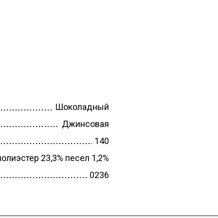
СЛИВЫ
ПИЙКИ
ШКИ
РА
ТИВНЫЕ
Шоколадный
ЮМЫ ЗИМА
Джинсовая
ТИВНЫЕ
140
ЮМЫ
полиэстер 23,3% песел 1,2%
-ВЕСНА
0236
ТОВКА
-ОСЕНЬ