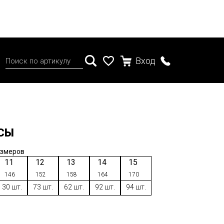
Вход
СЫ
азмеров
11
12
13
14
15
146
152
158
164
170
30 шт.
73 шт.
62 шт.
92 шт.
94 шт.