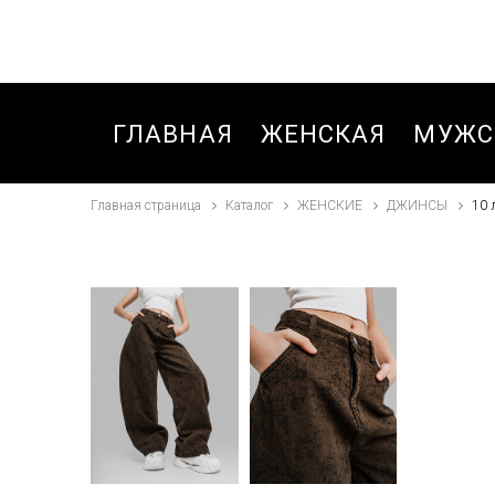
ГЛАВНАЯ
ЖЕНСКАЯ
МУЖС
Главная страница
Каталог
ЖЕНСКИЕ
ДЖИНСЫ
10 
БЛУЗКИ,РУБАШКИ
БРЮК
БРЮКИ
БРЮК
БРЮКИ ДЛЯ
БРЮК
ДЕВОЧЕК ЗИМА
СПОР
ЗИМА
БРЮКИ
СПОРТИВНЫЕ
БРЮК
ОСЕНЬ-ВЕСНА
СПОР
ОСЕНЬ
ВЕТРОВКИ