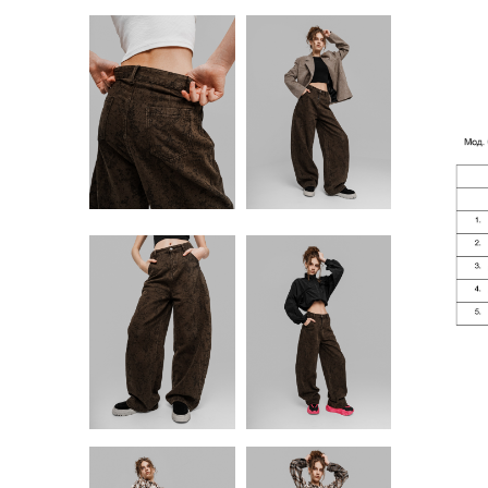
ВЕТРО
ДЖИНСЫ
ВОДО
ЖЕЛЕТЫ ДУТЫЙ
ДЖИН
ЖИЛЕТЫ
ВЯЗАНЫЕ
ЖИЛЕ
ВЯЗА
КАРДИГАНЫ
ЖИЛЕ
КОМБИНЕЗОНЫ
ЗИМА
КАРД
КУРТКА
КУРТК
ДЖИНСОВАЯ
ДЖИН
КУРТКА ЗИМА
КУРТК
КУРТКИ ОСЕНЬ-
КУРТК
ВЕСНА
ВЕСН