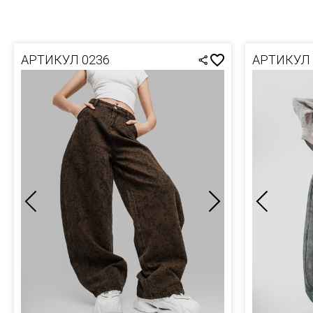
ХУДИ
ФУТБ
ШАПКИ
ХУДИ
ЮБКИ
ШАПК
АРТИКУЛ 0236
АРТИКУЛ 
ШОРТ