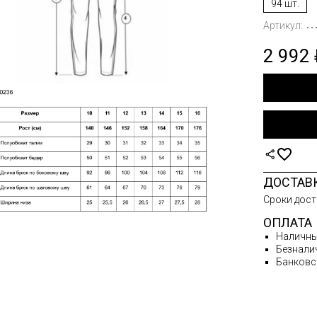
94 шт.
ВКИ
Артикул:
ЛАЗКИ
2 992
СЫ
ТЫ
НЫЕ
ТЫ ДУТЫЙ
ИГАНЫ
ДОСТАВ
Сроки дост
А
ОПЛАТА
СОВАЯ
Наличн
Безнали
И ЗИМА
Банковс
И ОСЕНЬ-
А