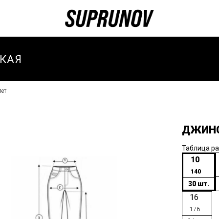
КАЯ
лет
И
И ЗИМА
ДЖИН
И
ТИВНЫЕ
Таблица р
10
140
И
30 шт.
ТИВНЫЙ
16
-ВЕСНА
176