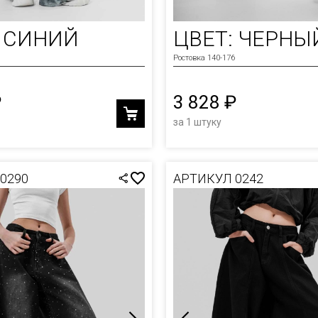
: СИНИЙ
ЦВЕТ: ЧЕРНЫ
Ростовка 140-176
₽
3 828 ₽
за 1 штуку
0290
АРТИКУЛ 0242