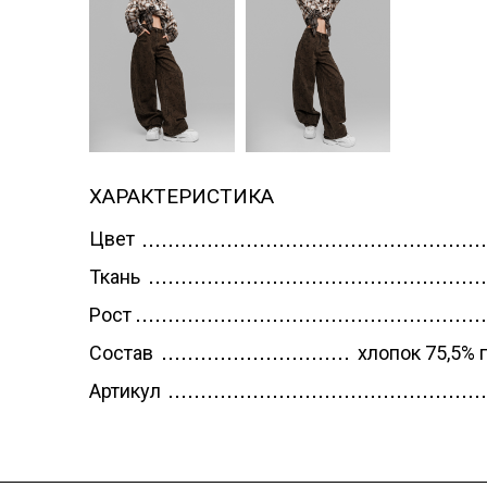
ЛОНГСЛИВЫ
ЛОНГ
ОЛИМПИЙКА
ОЛИМ
ПИДЖАКИ
ПОЛО
НАРЯДНЫЕ
РУБА
ПЛАТЬЕ
СВИТЕ
ХАРАКТЕРИСТИКА
ШКОЛЬНОЕ
СПОР
Цвет
ПЛАТЬЯ
КОСТ
Ткань
СВИТЕРА
СПОР
Рост
СПОРТИВНЫЕ
КОСТ
Состав
хлопок 75,5% 
КОСТЮМЫ
ОСЕНЬ
Артикул
ОСЕНЬ-ВЕСНА
ТОЛС
ФУТБОЛКИ
ЗИМА