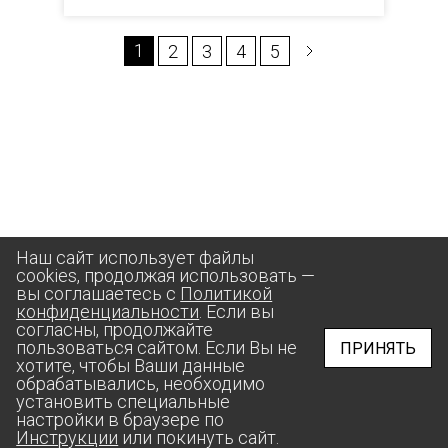
1
2
3
4
5
Наш сайт использует файлы
cookies, продолжая использовать —
вы соглашаетесь с
Политикой
конфиденциальности
. Если вы
согласны, продолжайте
пользоваться сайтом. Если Вы не
ПРИНЯТЬ
хотите, чтобы Ваши данные
обрабатывались, необходимо
установить специальные
настройки в браузере по
Инструкции
или покинуть сайт.