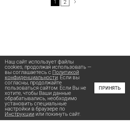
1
2
Наш сайт использует файлы
cookies, продолжая использовать —
вы соглашаетесь с
Политикой
конфиденциальности
. Если вы
согласны, продолжайте
пользоваться сайтом. Если Вы не
ПРИНЯТЬ
хотите, чтобы Ваши данные
обрабатывались, необходимо
установить специальные
настройки в браузере по
Инструкции
или покинуть сайт.