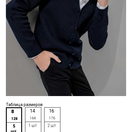
Таблица размеров
14
16
8
164
176
128
1 шт.
2 шт.
5
шт.