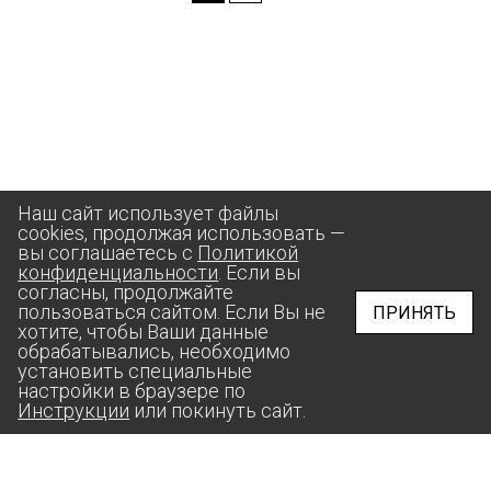
Наш сайт использует файлы
cookies, продолжая использовать —
вы соглашаетесь с
Политикой
конфиденциальности
. Если вы
согласны, продолжайте
пользоваться сайтом. Если Вы не
ПРИНЯТЬ
хотите, чтобы Ваши данные
обрабатывались, необходимо
установить специальные
настройки в браузере по
Инструкции
или покинуть сайт.