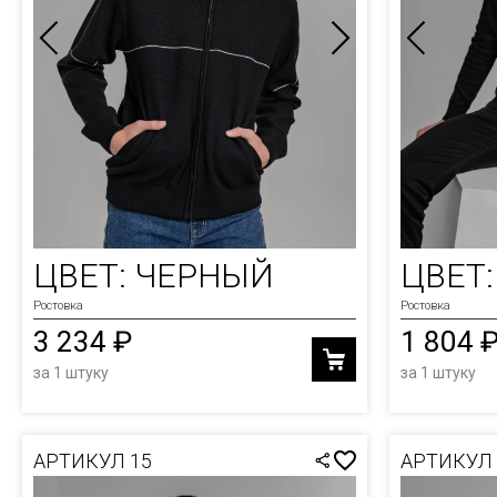
ФУТБ
ЮБКИ
ХУДИ
ШАПК
ШОРТ
ЦВЕТ: ЧЕРНЫЙ
ЦВЕТ
Ростовка
Ростовка
3 234 ₽
1 804 
за 1 штуку
за 1 штуку
АРТИКУЛ 15
АРТИКУЛ 