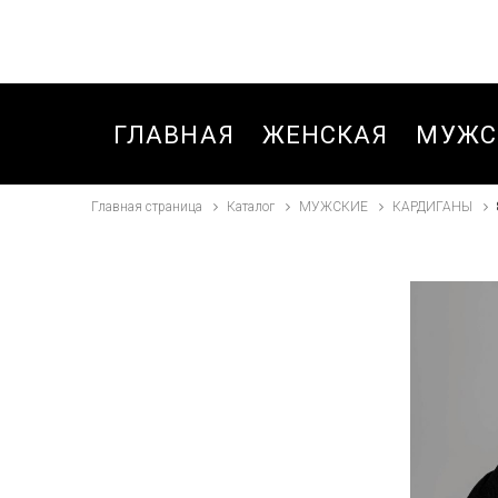
ГЛАВНАЯ
ЖЕНСКАЯ
МУЖС
Главная страница
Каталог
МУЖСКИЕ
КАРДИГАНЫ
БЛУЗКИ,РУБАШКИ
БРЮК
БРЮКИ
БРЮК
БРЮКИ
БРЮК
СПОРТИВНЫЕ
СПОР
ОСЕНЬ-ВЕСНА
ЗИМА
ВЕТРОВКИ
БРЮК
СПОР
ДЖИНСЫ
ОСЕНЬ