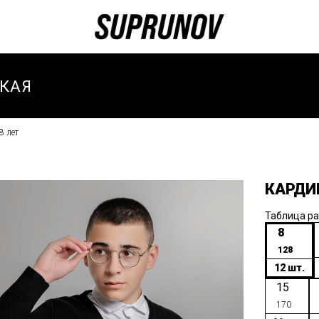
КАЯ
8 лет
И
И ЗИМА
КАРДИ
И
ТИВНЫЕ
Таблица р
8
128
И
12 шт.
ТИВНЫЙ
15
-ВЕСНА
170