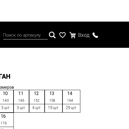
Вход
ГАН
азмеров
10
11
12
13
14
140
146
152
158
164
3 шт.
3 шт.
4 шт.
19 шт.
29 шт.
16
176