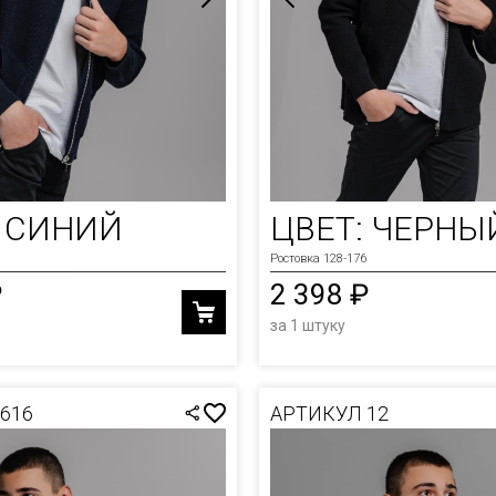
: СИНИЙ
ЦВЕТ: ЧЕРНЫ
Ростовка 128-176
₽
2 398 ₽
за 1 штуку
616
АРТИКУЛ 12