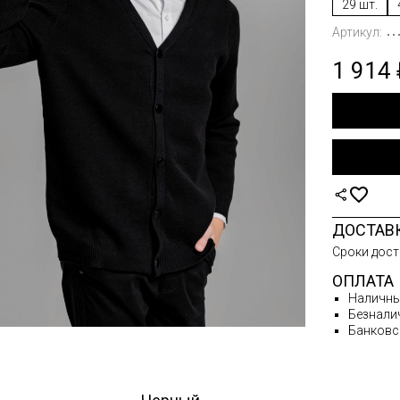
29 шт.
ВКИ
Артикул:
ЛАЗКИ
1 914
СЫ
ТЫ
НЫЕ
ТЫ ДУТЫЙ
ИГАНЫ
ДОСТАВ
Сроки дост
А
ОПЛАТА
СОВАЯ
Наличн
Безнали
И ЗИМА
Банковс
И ОСЕНЬ-
А