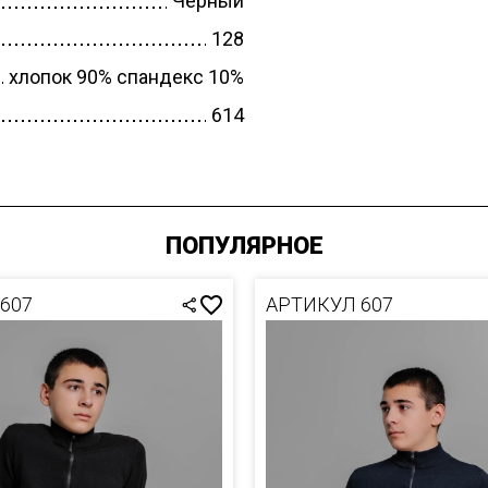
Черный
СЛИВЫ
128
ПИЙКИ
хлопок 90% спандекс 10%
614
ШКИ
РА
ТИВНЫЕ
ПОПУЛЯРНОЕ
ЮМЫ ЗИМА
607
АРТИКУЛ 607
ТИВНЫЕ
ЮМЫ
-ВЕСНА
ТОВКА
-ОСЕНЬ