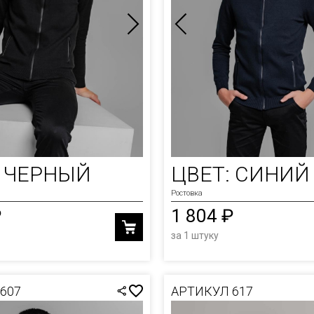
ОЛКИ
И
Ы
: ЧЕРНЫЙ
ЦВЕТ: СИНИЙ
Ростовка
₽
1 804 ₽
за 1 штуку
607
АРТИКУЛ 617