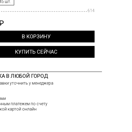
45 шт.
614
 ₽
В КОРЗИНУ
КУПИТЬ СЕЙЧАС
КА В ЛЮБОЙ ГОРОД
авки уточнить у менеджера
ыми
чным платежем по счету
кой картой онлайн