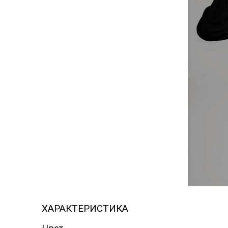
ЖЕЛЕТЫ ДУТЫЙ
ВЕТРО
ЖИЛЕТЫ
ВОДО
ВЯЗАНЫЕ
ДЖИН
КАРДИГАНЫ
ЖИЛЕ
КОМБИНЕЗОНЫ
ВЯЗА
ЗИМА
ЖИЛЕ
КУРТКА
ДЖИНСОВАЯ
КАРД
КУРТКА ЗИМА
КУРТК
ДЖИН
КУРТКИ ОСЕНЬ-
ВЕСНА
КУРТК
ЛОНГСЛИВЫ
КУРТК
ХАРАКТЕРИСТИКА
ВЕСН
ОЛИМПИЙКА