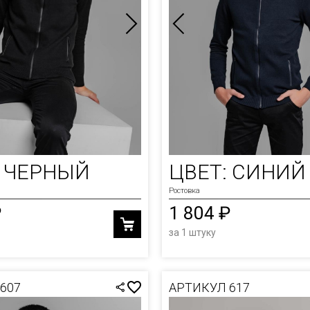
ОЛКИ
И
Ы
: ЧЕРНЫЙ
ЦВЕТ: СИНИЙ
Ростовка
₽
1 804 ₽
за 1 штуку
607
АРТИКУЛ 617