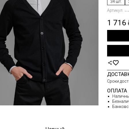
34 шт.
ВКИ
Артикул:
ЛАЗКИ
1 716
СЫ
ТЫ
НЫЕ
ТЫ ДУТЫЙ
ИГАНЫ
ДОСТАВ
Сроки дост
А
ОПЛАТА
СОВАЯ
Наличн
Безнали
И ЗИМА
Банковс
И ОСЕНЬ-
А