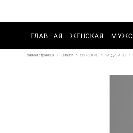
ГЛАВНАЯ
ЖЕНСКАЯ
МУЖС
Главная страница
Каталог
МУЖСКИЕ
КАРДИГАНЫ
БЛУЗКИ,РУБАШКИ
БРЮК
БРЮКИ
БРЮК
БРЮКИ ДЛЯ
БРЮК
ДЕВОЧЕК ЗИМА
СПОР
ЗИМА
БРЮКИ
СПОРТИВНЫЕ
БРЮК
ОСЕНЬ-ВЕСНА
СПОР
ОСЕНЬ
ВЕТРОВКИ