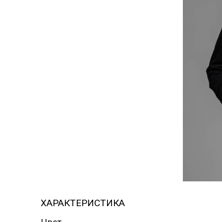
ВЕТРО
ДЖИНСЫ
ВОДО
ЖЕЛЕТЫ ДУТЫЙ
ДЖИН
ЖИЛЕТЫ
ВЯЗАНЫЕ
ЖИЛЕ
ВЯЗА
КАРДИГАНЫ
ЖИЛЕ
КОМБИНЕЗОНЫ
ЗИМА
КАРД
КУРТКА
КУРТК
ДЖИНСОВАЯ
ДЖИН
КУРТКА ЗИМА
КУРТК
КУРТКИ ОСЕНЬ-
КУРТК
ХАРАКТЕРИСТИКА
ВЕСНА
ВЕСН