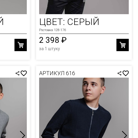
Й
ЦВЕТ: СЕРЫЙ
Ростовка 128-176
2 398 ₽
за 1 штуку
АРТИКУЛ 616