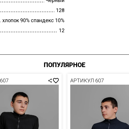
Черный
СЛИВЫ
128
ПИЙКИ
хлопок 90% спандекс 10%
12
ШКИ
РА
ТИВНЫЕ
ПОПУЛЯРНОЕ
ЮМЫ ЗИМА
607
АРТИКУЛ 607
ТИВНЫЕ
ЮМЫ
-ВЕСНА
ТОВКА
-ОСЕНЬ