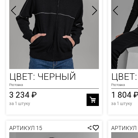
ХУДИ
ФУТБ
ШАПКИ
ХУДИ
ЮБКИ
ШАПК
ШОРТ
ЦВЕТ: ЧЕРНЫЙ
ЦВЕТ
Ростовка
Ростовка
3 234 ₽
1 804 
за 1 штуку
за 1 штуку
АРТИКУЛ 15
АРТИКУЛ 