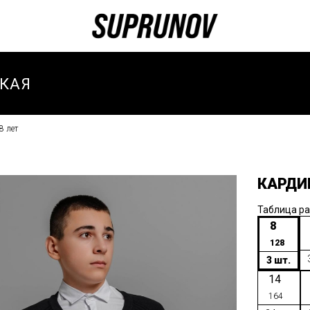
КАЯ
8 лет
И
И ЗИМА
КАРДИ
И
ТИВНЫЕ
Таблица р
8
128
И
3 шт.
ТИВНЫЙ
14
-ВЕСНА
164