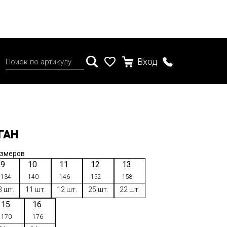
Вход
ГАН
азмеров
9
10
11
12
13
134
140
146
152
158
3 шт.
11 шт.
12 шт.
25 шт.
22 шт.
15
16
170
176