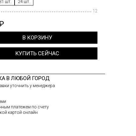
31 шт.
24 шт.
12
 ₽
В КОРЗИНУ
КУПИТЬ СЕЙЧАС
КА В ЛЮБОЙ ГОРОД
авки уточнить у менеджера
ыми
чным платежем по счету
кой картой онлайн