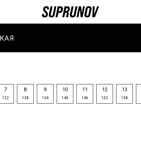
КАЯ
И
И ЗИМА
И
7
8
9
10
11
12
13
ТИВНЫЕ
122
128
134
140
146
152
158
И
ТИВНЫЙ
-ВЕСНА