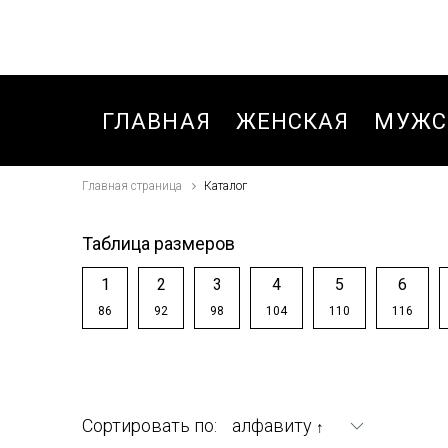
ГЛАВНАЯ
ЖЕНСКАЯ
МУЖС
Главная страница
Каталог
БЛУЗКИ,РУБАШКИ
БРЮК
БРЮКИ
БРЮК
Таблица размеров
БРЮКИ ДЛЯ
БРЮК
1
2
3
4
5
6
ДЕВОЧЕК ЗИМА
СПОР
86
92
98
104
110
116
ЗИМА
БРЮКИ
СПОРТИВНЫЕ
БРЮК
ОСЕНЬ-ВЕСНА
СПОР
Сортировать по:
алфавиту
↑
ОСЕНЬ
ВЕТРОВКИ