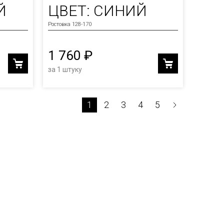
Й
ЦВЕТ: СИНИЙ
Ростовка 128-170
1 760 ₽
за 1 штуку
1
2
3
4
5