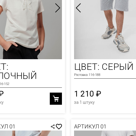
Т:
ЦВЕТ: СЕРЫЙ
ЛОЧНЫЙ
Ростовка 116-188
16-152
₽
1 210 ₽
ку
за 1 штуку
УЛ 01
АРТИКУЛ 01