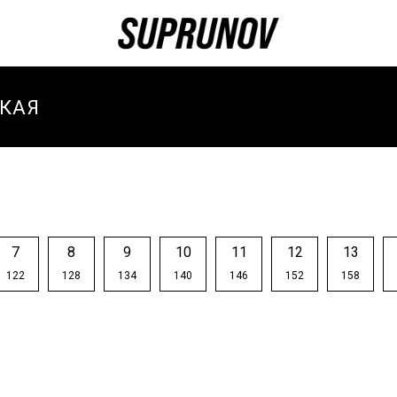
КАЯ
И
И ЗИМА
И
7
8
9
10
11
12
13
ТИВНЫЕ
122
128
134
140
146
152
158
И
ТИВНЫЙ
-ВЕСНА