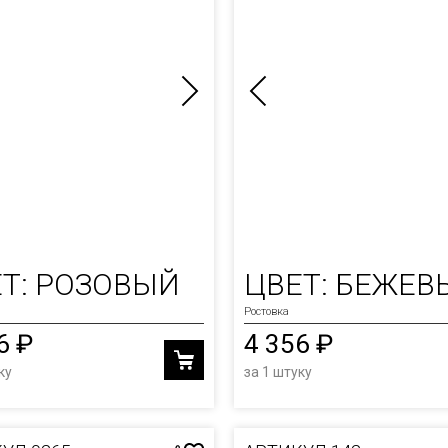
Т: РОЗОВЫЙ
ЦВЕТ: БЕЖЕВ
Ростовка
6 ₽
4 356 ₽
ку
за 1 штуку