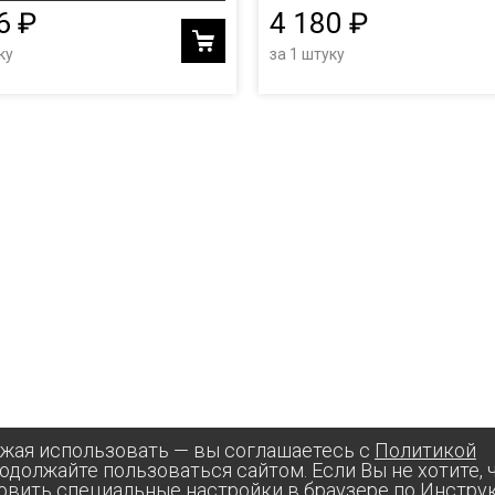
6 ₽
4 180 ₽
ку
за 1 штуку
лжая использовать — вы соглашаетесь с
Политикой
родолжайте пользоваться сайтом. Если Вы не хотите,
овить специальные настройки в браузере по
Инстру