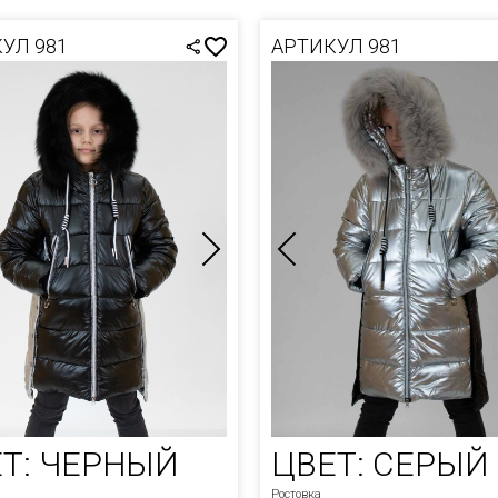
ВКИ
УЛ 981
АРТИКУЛ 981
ЛАЗКИ
СЫ
ТЫ
НЫЕ
ТЫ ДУТЫЙ
ИГАНЫ
А
СОВАЯ
И ЗИМА
И ОСЕНЬ-
Т: ЧЕРНЫЙ
ЦВЕТ: СЕРЫЙ
А
Ростовка