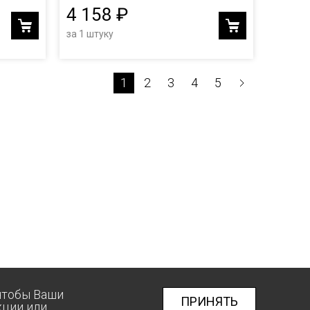
4 158 ₽
за 1 штуку
1
2
3
4
5
 чтобы Ваши
ПРИНЯТЬ
кции
или