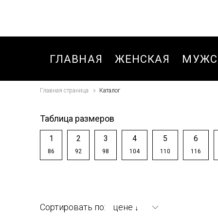
ГЛАВНАЯ
ЖЕНСКАЯ
МУЖС
Главная страница
Каталог
БЛУЗКИ,РУБАШКИ
БРЮК
БРЮКИ
БРЮК
Таблица размеров
БРЮКИ ДЛЯ
БРЮК
1
2
3
4
5
6
ДЕВОЧЕК ЗИМА
СПОР
86
92
98
104
110
116
ЗИМА
БРЮКИ
СПОРТИВНЫЕ
БРЮК
ОСЕНЬ-ВЕСНА
СПОР
Сортировать по:
цене
↓
ОСЕНЬ
ВЕТРОВКИ