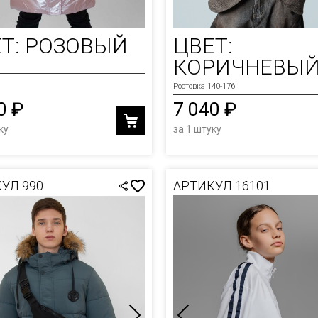
ОЛКИ
Т: РОЗОВЫЙ
ЦВЕТ:
И
КОРИЧНЕВЫ
Ы
Ростовка 140-176
0 ₽
7 040 ₽
ку
за 1 штуку
УЛ 990
АРТИКУЛ 16101