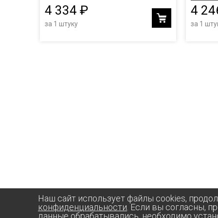
4 334 ₽
4 24
за 1 штуку
за 1 шту
Наш сайт использует файлы cookies, продо
конфиденциальности
. Если вы согласны, п
данные обрабатывались, необходимо устан