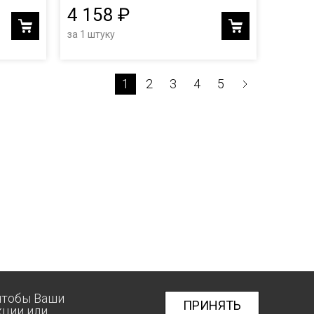
4 158 ₽
за 1 штуку
1
2
3
4
5
 чтобы Ваши
ПРИНЯТЬ
кции
или