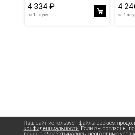
4 334 ₽
4 24
за 1 штуку
за 1 шту
Наш сайт использует файлы cookies, продо
конфиденциальности
. Если вы согласны, п
данные обрабатывались, необходимо устан