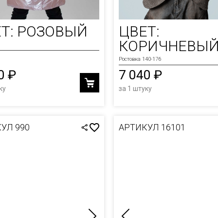
ОЛКИ
Т: РОЗОВЫЙ
ЦВЕТ:
И
КОРИЧНЕВЫ
Ы
Ростовка 140-176
0 ₽
7 040 ₽
ку
за 1 штуку
УЛ 990
АРТИКУЛ 16101