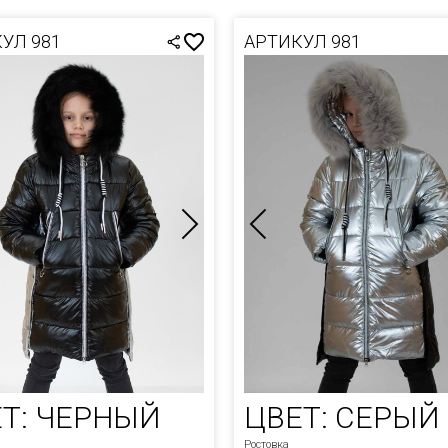
ВКИ
УЛ 981
АРТИКУЛ 981
ЛАЗКИ
СЫ
ТЫ
НЫЕ
ТЫ ДУТЫЙ
ИГАНЫ
А
СОВАЯ
И ЗИМА
И ОСЕНЬ-
Т: ЧЕРНЫЙ
ЦВЕТ: СЕРЫЙ
А
Ростовка