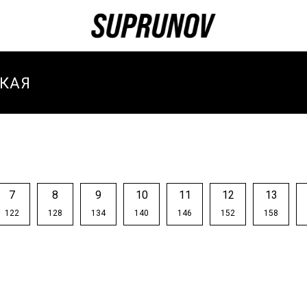
КАЯ
И
И ЗИМА
И
7
8
9
10
11
12
13
ТИВНЫЕ
122
128
134
140
146
152
158
И
ТИВНЫЙ
-ВЕСНА