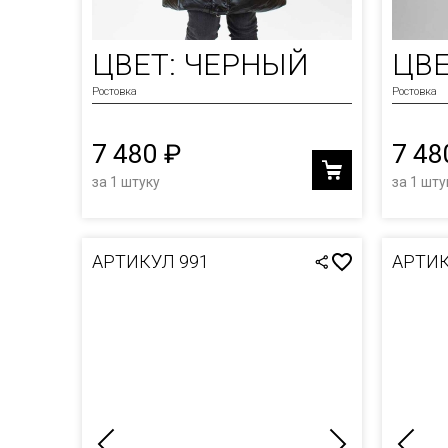
ФУТБ
ЮБКИ
ХУДИ
ЦВЕТ: ЧЕРНЫЙ
ЦВЕ
ШАПК
Ростовка
Ростовка
ШОРТ
7 480 ₽
7 48
за 1 штуку
за 1 шту
АРТИКУЛ 991
АРТИК