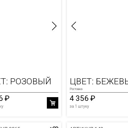
Т: РОЗОВЫЙ
ЦВЕТ: БЕЖЕВ
Ростовка
6 ₽
4 356 ₽
ку
за 1 штуку