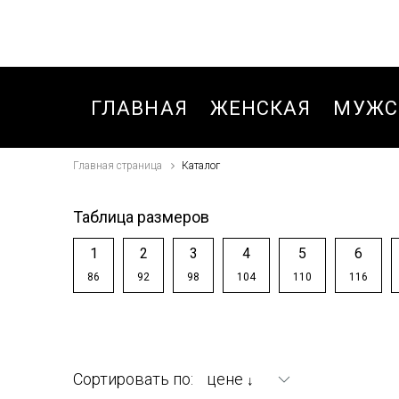
ГЛАВНАЯ
ЖЕНСКАЯ
МУЖС
Главная страница
Каталог
БЛУЗКИ,РУБАШКИ
БРЮК
БРЮКИ
БРЮК
Таблица размеров
БРЮКИ
БРЮК
1
2
3
4
5
6
СПОРТИВНЫЕ
СПОР
86
92
98
104
110
116
ОСЕНЬ-ВЕСНА
ЗИМА
ВЕТРОВКИ
БРЮК
СПОР
ДЖИНСЫ
Сортировать по:
цене
↓
ОСЕНЬ