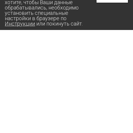
хотите, чтобы Ваши данные
обрабатывались, необходимо
установить специальные
настройки в браузере по
Инструкции
или покинуть сайт.
aas@suprunov.company
364020, РФ, ЧЕЧЕНСКАЯ РЕСПУБЛИКА,
Г. ГРОЗНЫЙ, УЛИЦА СТАРОПРОМЫСЛОВСКОЕ ШОССЕ,
ДОМ 24, КОРП. 3, ПОМЕЩ. 3А, КОМ. 8
ИП СУПРУНОВ АНДРЕЙ МИХАЙЛОВИЧ
ИНН: 2607­01719­598
ОГРН: 3042­60734­200086
Политика конфиденциальности