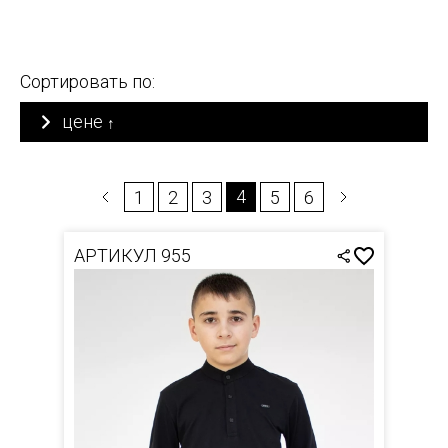
Сортировать по:
цене
↑
4
1
2
3
5
6
АРТИКУЛ 955