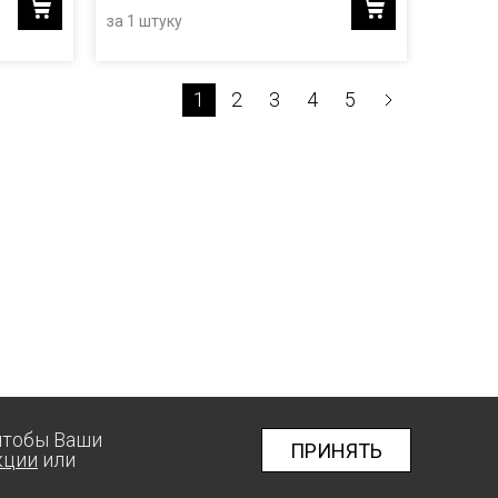
за 1 штуку
1
2
3
4
5
 чтобы Ваши
ПРИНЯТЬ
кции
или