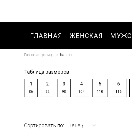
ГЛАВНАЯ
ЖЕНСКАЯ
МУЖС
Главная страница
Каталог
БЛУЗКИ,РУБАШКИ
БРЮК
БРЮКИ
БРЮК
Таблица размеров
БРЮКИ
БРЮК
1
2
3
4
5
6
СПОРТИВНЫЕ
СПОР
86
92
98
104
110
116
ОСЕНЬ-ВЕСНА
ЗИМА
ВЕТРОВКИ
БРЮК
СПОР
ДЖИНСЫ
Сортировать по:
цене
↑
ОСЕНЬ