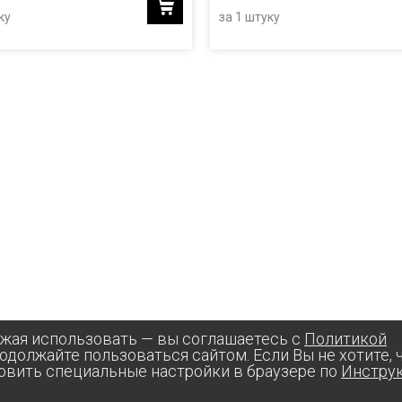
ку
за 1 штуку
лжая использовать — вы соглашаетесь с
Политикой
родолжайте пользоваться сайтом. Если Вы не хотите,
овить специальные настройки в браузере по
Инстру