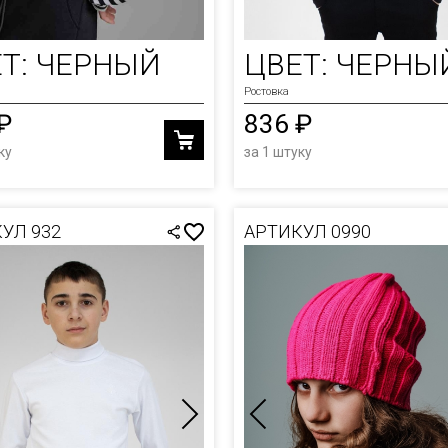
ОЛКИ
Т: ЧЕРНЫЙ
ЦВЕТ: ЧЕРНЫ
И
Ростовка
₽
836 ₽
Ы
ку
за 1 штуку
УЛ 932
АРТИКУЛ 0990