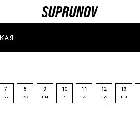
КАЯ
И
И ЗИМА
И
7
8
9
10
11
12
13
ТИВНЫЕ
122
128
134
140
146
152
158
И
ТИВНЫЙ
-ВЕСНА