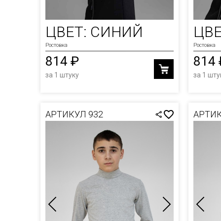
ФУТБ
ЮБКИ
ХУДИ
ЦВЕТ: СИНИЙ
ЦВЕ
ШАПК
Ростовка
Ростовка
814 ₽
814 
ШОРТ
за 1 штуку
за 1 шту
АРТИКУЛ 932
АРТИК