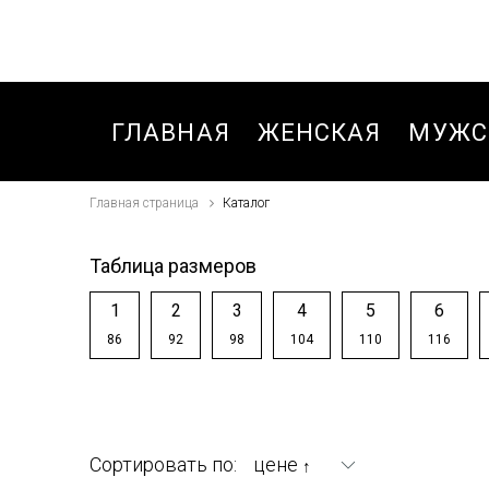
ГЛАВНАЯ
ЖЕНСКАЯ
МУЖС
Главная страница
Каталог
БЛУЗКИ,РУБАШКИ
БРЮК
БРЮКИ
БРЮК
Таблица размеров
БРЮКИ
БРЮК
1
2
3
4
5
6
СПОРТИВНЫЕ
СПОР
86
92
98
104
110
116
ОСЕНЬ-ВЕСНА
ЗИМА
ВЕТРОВКИ
БРЮК
СПОР
ДЖИНСЫ
Сортировать по:
цене
↑
ОСЕНЬ