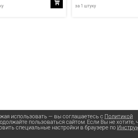
ку
за 1 штуку
лжая использовать — вы соглашаетесь с
Политикой
родолжайте пользоваться сайтом. Если Вы не хотите,
овить специальные настройки в браузере по
Инстру