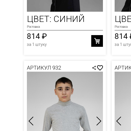
ФУТБ
ЮБКИ
ХУДИ
ЦВЕТ: СИНИЙ
ЦВЕ
ШАПК
Ростовка
Ростовка
814 ₽
814 
ШОРТ
за 1 штуку
за 1 шту
АРТИКУЛ 932
АРТИК