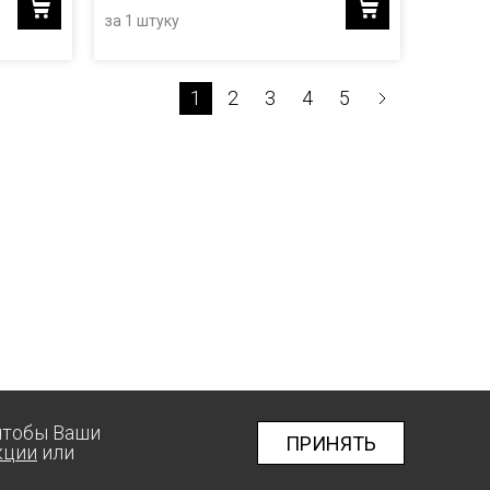
за 1 штуку
1
2
3
4
5
 чтобы Ваши
ПРИНЯТЬ
кции
или