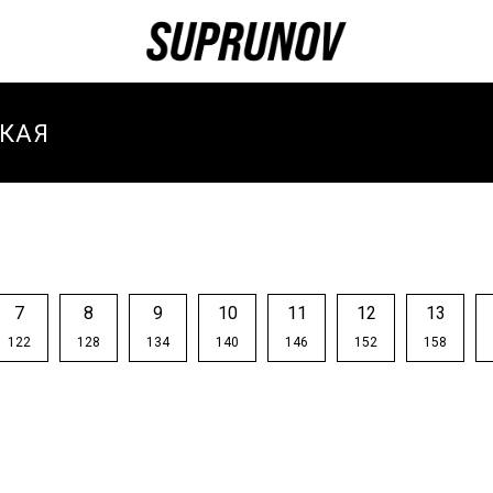
КАЯ
И
И ЗИМА
И
7
8
9
10
11
12
13
ТИВНЫЕ
122
128
134
140
146
152
158
И
ТИВНЫЙ
-ВЕСНА