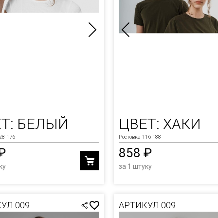
Т: БЕЛЫЙ
ЦВЕТ: ХАКИ
28-176
Ростовка 116-188
₽
858 ₽
ку
за 1 штуку
УЛ 009
АРТИКУЛ 009