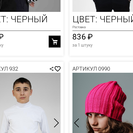
ОЛКИ
Т: ЧЕРНЫЙ
ЦВЕТ: ЧЕРНЫ
И
Ростовка
₽
836 ₽
Ы
ку
за 1 штуку
УЛ 932
АРТИКУЛ 0990